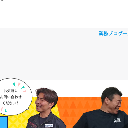
♪
業務ブログ一