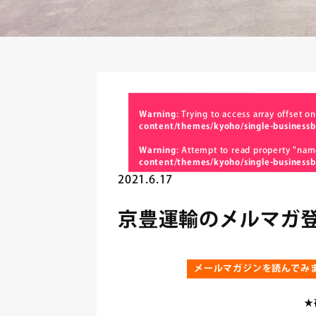
Warning
: Trying to access array offset on
content/themes/kyoho/single-businessb
Warning
: Attempt to read property "nam
content/themes/kyoho/single-businessb
2021.6.17
京豊運輸のメルマガ
メールマガジンを読んでみ
★