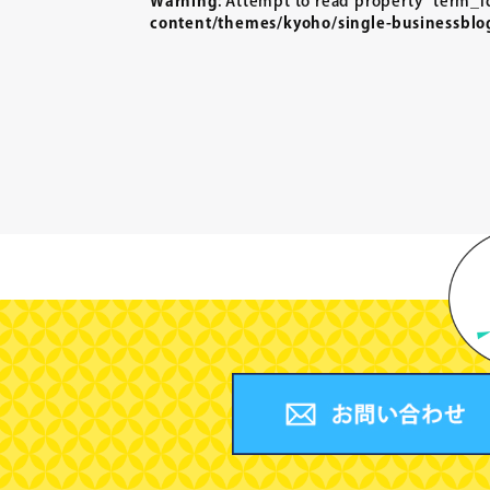
Warning
: Attempt to read property "term_id
content/themes/kyoho/single-businessblo