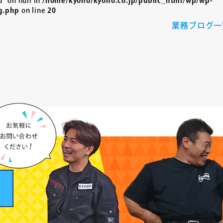
" on null in
/home/kyoho/kyoho.co.jp/public_html/wp/wp-
g.php
on line
20
業務ブログ一