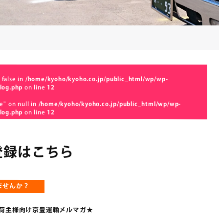
 false in
/home/kyoho/kyoho.co.jp/public_html/wp/wp-
log.php
on line
12
e" on null in
/home/kyoho/kyoho.co.jp/public_html/wp/wp-
log.php
on line
12
登録はこちら
ませんか？
荷主様向け京豊運輸メルマガ★