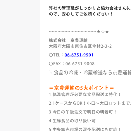
弊社の管理職がしっかりと協力会社さん
ので、安心してご依頼ください！
～～～～～～～～～～～★☆★
株式会社 京豊運輸
大阪府大阪市東住吉区今林2-3-2
〇TEL：
06-6751-9501
〇FAX：06-6751-9008
＼食品の冷凍・冷蔵輸送なら京豊運
＝京豊運輸の5大ポイント＝
1.低温管理が必要な食品配送に特化！
2.1ケースからOK！小口～大口ロットま
3.今日の午後注文で明日の朝着可！
4.生鮮食品の取り扱い可！
5.中央卸売市場の深夜配送にも対応！