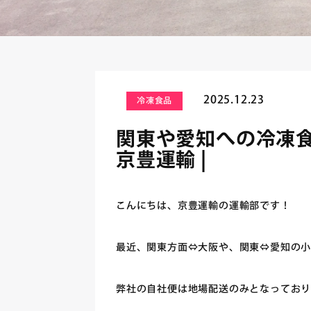
2025.12.23
冷凍食品
関東や愛知への冷凍食
京豊運輸 |
こんにちは、京豊運輸の運輸部です！
最近、関東方面⇔大阪や、関東⇔愛知の小
弊社の自社便は地場配送のみとなっており