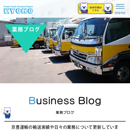
Togg
navig
menu
業務ブログ
Business Blog
業務ブログ
京豊運輸の輸送実績や日々の業務について更新していま