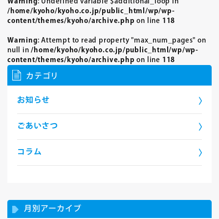
Warning
: Undefined variable $additional_loop in
/home/kyoho/kyoho.co.jp/public_html/wp/wp-
content/themes/kyoho/archive.php
on line
118
Warning
: Attempt to read property "max_num_pages" on
null in
/home/kyoho/kyoho.co.jp/public_html/wp/wp-
content/themes/kyoho/archive.php
on line
118
カテゴリ
お知らせ
ごあいさつ
コラム
月別アーカイブ