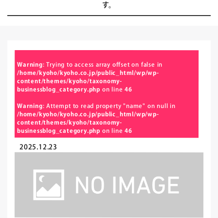
す。
Warning
: Trying to access array offset on false in
/home/kyoho/kyoho.co.jp/public_html/wp/wp-
content/themes/kyoho/taxonomy-
businessblog_category.php
on line
46
Warning
: Attempt to read property "name" on null in
/home/kyoho/kyoho.co.jp/public_html/wp/wp-
content/themes/kyoho/taxonomy-
businessblog_category.php
on line
46
2025.12.23