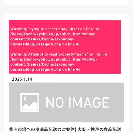
Warning
: Trying to access array offset on false in
/home/kyoho/kyoho.co.jp/public_html/wp/wp-
content/themes/kyoho/taxonomy-
businessblog_category.php
on line
46
Warning
: Attempt to read property "name" on null in
/home/kyoho/kyoho.co.jp/public_html/wp/wp-
content/themes/kyoho/taxonomy-
businessblog_category.php
on line
46
2025.1.14
豊洲市場への冷凍品配送のご案件| 大阪・神戸の食品配送