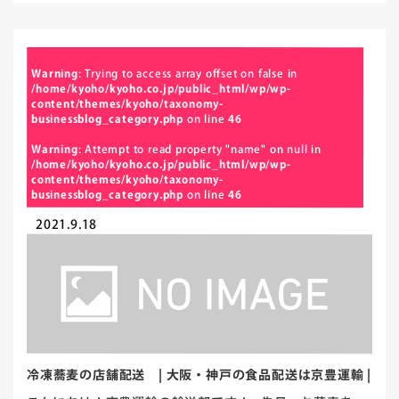
Warning
: Trying to access array offset on false in
/home/kyoho/kyoho.co.jp/public_html/wp/wp-
content/themes/kyoho/taxonomy-
businessblog_category.php
on line
46
Warning
: Attempt to read property "name" on null in
/home/kyoho/kyoho.co.jp/public_html/wp/wp-
content/themes/kyoho/taxonomy-
businessblog_category.php
on line
46
2021.9.18
冷凍蕎麦の店舗配送 | 大阪・神戸の食品配送は京豊運輸 |