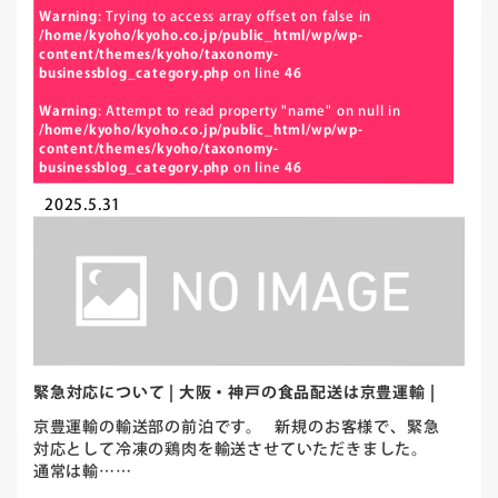
Warning
: Trying to access array offset on false in
/home/kyoho/kyoho.co.jp/public_html/wp/wp-
content/themes/kyoho/taxonomy-
businessblog_category.php
on line
46
Warning
: Attempt to read property "name" on null in
/home/kyoho/kyoho.co.jp/public_html/wp/wp-
content/themes/kyoho/taxonomy-
businessblog_category.php
on line
46
2025.5.31
緊急対応について | 大阪・神戸の食品配送は京豊運輸 |
京豊運輸の輸送部の前泊です。 新規のお客様で、緊急
対応として冷凍の鶏肉を輸送させていただきました。
通常は輸……