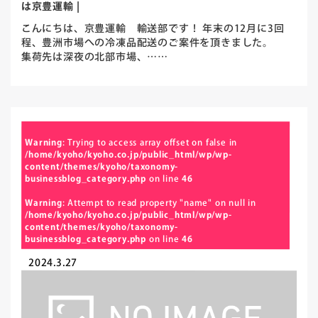
は京豊運輸 |
こんにちは、京豊運輸 輸送部です！ 年末の12月に3回
程、豊洲市場への冷凍品配送のご案件を頂きました。
集荷先は深夜の北部市場、……
Warning
: Trying to access array offset on false in
/home/kyoho/kyoho.co.jp/public_html/wp/wp-
content/themes/kyoho/taxonomy-
businessblog_category.php
on line
46
Warning
: Attempt to read property "name" on null in
/home/kyoho/kyoho.co.jp/public_html/wp/wp-
content/themes/kyoho/taxonomy-
businessblog_category.php
on line
46
2024.3.27