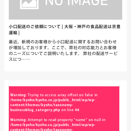
小口配送のご依頼について | 大阪・神戸の食品配送は京豊
運輸 |
最近、新規のお客様から小口配送に関するお問い合わせ
が増加しております。ここで、弊社の対応能力とお客様
のニーズについてご説明いたします。 弊社の配送サービ
スにつ……
Warning
: Trying to access array offset on false in
/home/kyoho/kyoho.co.jp/public_html/wp/wp-
content/themes/kyoho/taxonomy-
businessblog_category.php
on line
46
Warning
: Attempt to read property "name" on null in
/home/kyoho/kyoho.co.jp/public_html/wp/wp-
content/themes/kyoho/taxonomy-