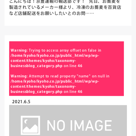
こんにちは！京豊運輸の輸送部です！ 先日、お蕎麦を
製造されているメーカー様より、冷凍のお蕎麦を百貨店
など店舗配送をお願いしたいとのお問……
Warning
: Trying to access array offset on false in
/home/kyoho/kyoho.co.jp/public_html/wp/wp-
content/themes/kyoho/taxonomy-
businessblog_category.php
on line
46
Warning
: Attempt to read property "name" on null in
/home/kyoho/kyoho.co.jp/public_html/wp/wp-
content/themes/kyoho/taxonomy-
businessblog_category.php
on line
46
2021.6.5