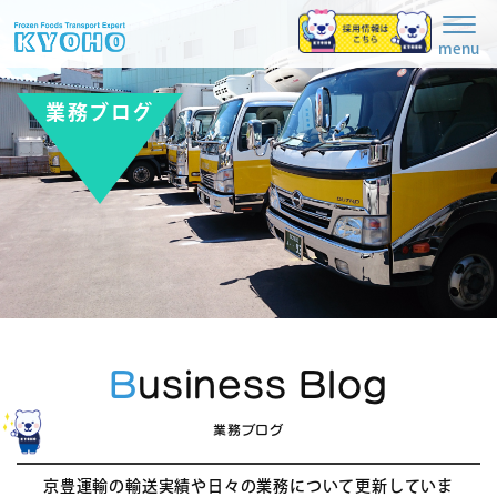
Togg
navig
menu
業務ブログ
Business Blog
業務ブログ
京豊運輸の輸送実績や日々の業務について更新していま