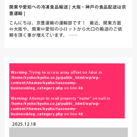
関東や愛知への冷凍食品輸送 | 大阪・神戸の食品配送は京
豊運輸 |
こんにちは、京豊運輸の運輸部です！ 最近、関東方面
⇔大阪や、関東⇔愛知の小ロットから大口の輸送のご依
頼を頂く事が増えています。 ……
Warning
: Trying to access array offset on false in
/home/kyoho/kyoho.co.jp/public_html/wp/wp-
content/themes/kyoho/taxonomy-
businessblog_category.php
on line
46
Warning
: Attempt to read property "name" on null in
/home/kyoho/kyoho.co.jp/public_html/wp/wp-
content/themes/kyoho/taxonomy-
businessblog_category.php
on line
46
2025.12.18