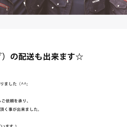
グ）の配送も出来ます☆
ました（^^;
らご依頼を承り、
て頂く事が出来ました。
ざいます♪