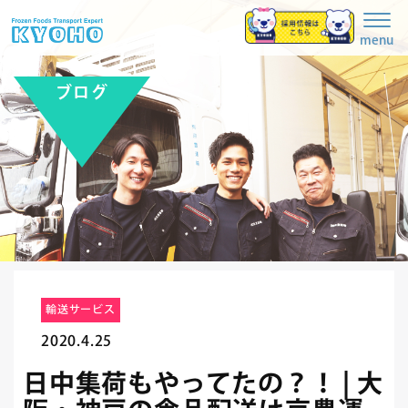
Togg
navig
menu
ブログ
輸送サービス
2020.4.25
日中集荷もやってたの？！ | 大