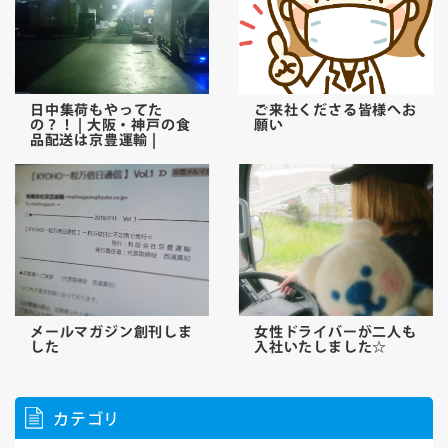
日中集荷もやってた
ご来社くださる皆様へお
の？！ | 大阪・神戸の食
願い
品配送は京豊運輸 |
メールマガジン創刊しま
女性ドライバーが二人も
した
入社いたしました☆
カテゴリ