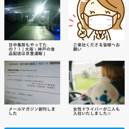
日中集荷もやってた
ご来社くださる皆様へお
の？！ | 大阪・神戸の食
願い
品配送は京豊運輸 |
メールマガジン創刊しま
女性ドライバーが二人も
した
入社いたしました☆