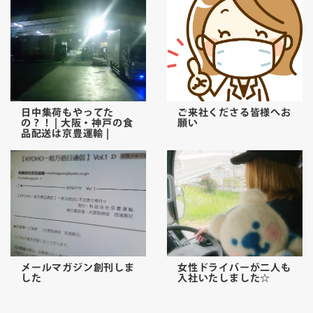
日中集荷もやってた
ご来社くださる皆様へお
の？！ | 大阪・神戸の食
願い
品配送は京豊運輸 |
メールマガジン創刊しま
女性ドライバーが二人も
した
入社いたしました☆