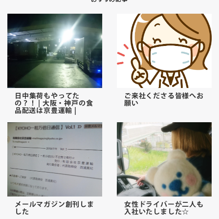
日中集荷もやってた
ご来社くださる皆様へお
の？！ | 大阪・神戸の食
願い
品配送は京豊運輸 |
メールマガジン創刊しま
女性ドライバーが二人も
した
入社いたしました☆