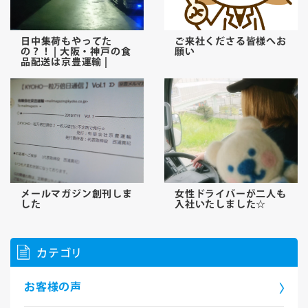
日中集荷もやってた
ご来社くださる皆様へお
の？！ | 大阪・神戸の食
願い
品配送は京豊運輸 |
メールマガジン創刊しま
女性ドライバーが二人も
した
入社いたしました☆
カテゴリ
お客様の声