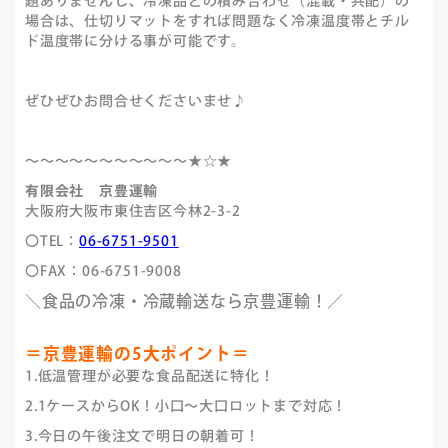
題ありませんし、冷凍品との積み合わせ（混載・共配）の
場合は、仕切りマットをすれば問題なく冷凍温度帯とチル
ド温度帯に分ける事が可能です。
ぜひぜひお問合せくださいませ♪
～～～～～～～～～～～★☆★
有限会社 京豊運輸
大阪府大阪市東住吉区今林2-3-2
〇TEL：
06-6751-9501
〇FAX：06-6751-9008
＼食品の冷凍・冷蔵輸送なら京豊運輸！／
＝京豊運輸の5大ポイント＝
1.低温管理が必要な食品配送に特化！
2.1ケースからOK！小口～大口ロットまで対応！
3.今日の午後注文で明日の朝着可！