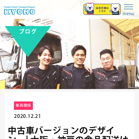
Togg
navig
menu
ブログ
車両関係
2020.12.21
中古車バージョンのデザイ