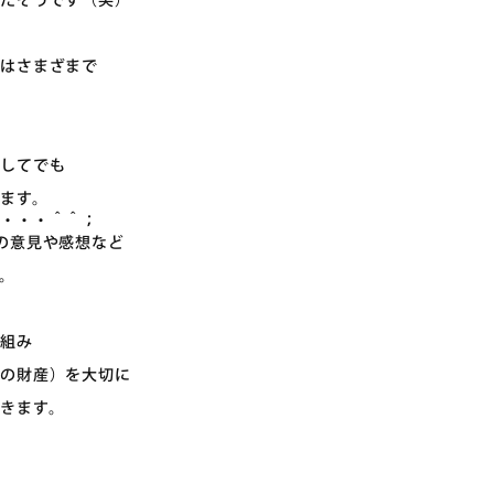
ったそうです（笑）
帯はさまざまで
対してでも
ます。
か・・・＾＾；
の意見や感想など
。
り組み
様の財産）を大切に
きます。