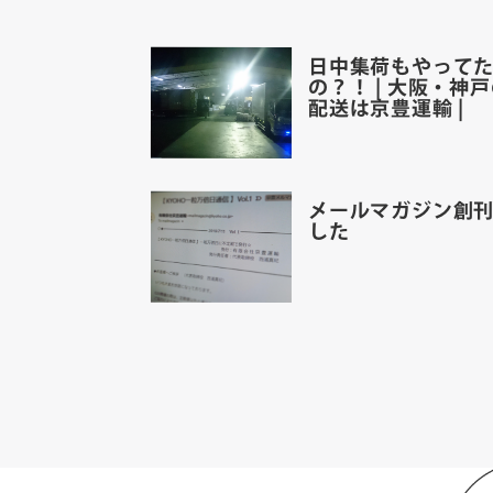
日中集荷もやって
の？！ | 大阪・神
配送は京豊運輸 |
メールマガジン創
した