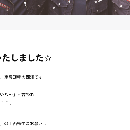
いたしました☆
、京豊運輸の西浦です。
ないな～」と言われ
す＾＾；
」の上西先生
にお願いし