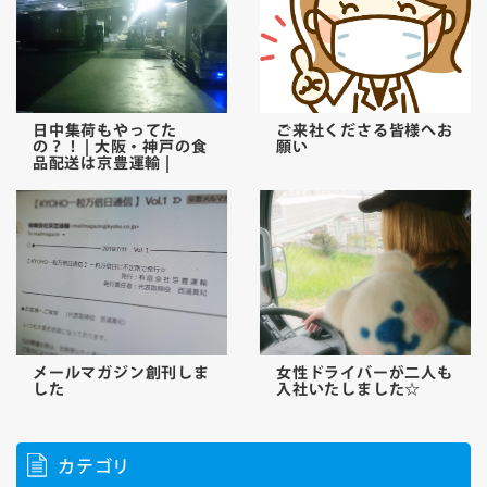
日中集荷もやってた
ご来社くださる皆様へお
の？！ | 大阪・神戸の食
願い
品配送は京豊運輸 |
メールマガジン創刊しま
女性ドライバーが二人も
した
入社いたしました☆
カテゴリ