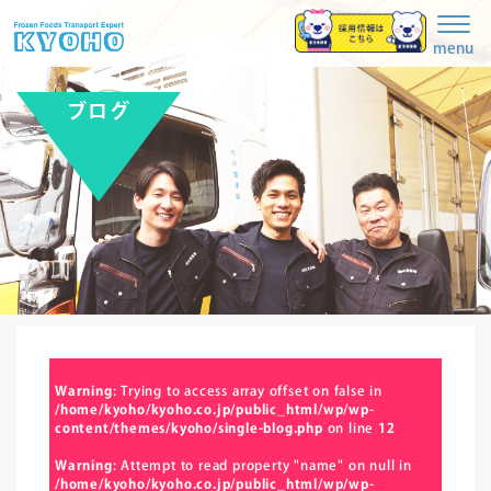
Togg
navig
menu
ブログ
Warning
: Trying to access array offset on false in
/home/kyoho/kyoho.co.jp/public_html/wp/wp-
content/themes/kyoho/single-blog.php
on line
12
Warning
: Attempt to read property "name" on null in
/home/kyoho/kyoho.co.jp/public_html/wp/wp-