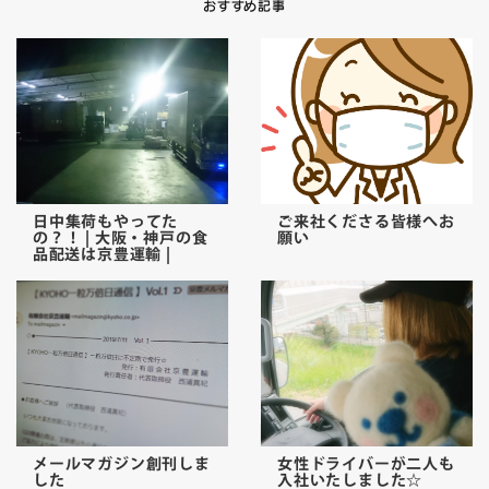
おすすめ記事
日中集荷もやってた
ご来社くださる皆様へお
の？！ | 大阪・神戸の食
願い
品配送は京豊運輸 |
メールマガジン創刊しま
女性ドライバーが二人も
した
入社いたしました☆